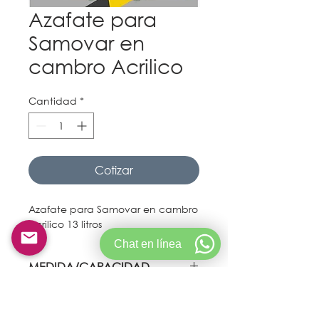
Azafate para
Samovar en
cambro Acrilico
Cantidad
*
Cotizar
Azafate para Samovar en cambro 
Acrilico 13 litros
Chat en línea
MEDIDA/CAPACIDAD
13 litros