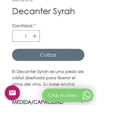
Decanter Syrah
Cantidad
*
Cotizar
El Decanter Syrah es una pieza de
cristal diseñada para liberar el
alma del vino. Su base ancha
maximiza la oxigenación,
Chat en línea
suavizando taninos y
MEDIDA/CAPACIDAD
potenciando aromas complejos,
mientras que su cuello estilizado
439 gr
garantiza un vertido preciso.
En la ultima imagen se puede
apreciar un comparativo de vaso
© Copyright 2021 Goldservicecolombia.