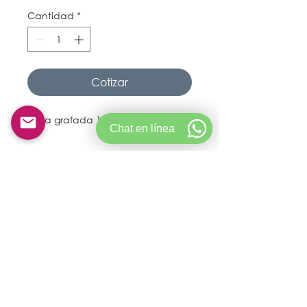
Cantidad
*
Cotizar
Jarra grafada 1,5 litros
Chat en línea
© Copyright 2021 Goldservicecolombia.
Creado por Crictech S.A.S
CONDICIONES DE ALQUILER
POLÍTICA DE PRIVACIDAD