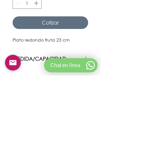
Cotizar
Plato redondo fruta 23 cm
MEDIDA/CAPACIDAD
Chat en línea
462,3 gr
© Copyright 2021 Goldservicecolombia.
Creado por Crictech S.A.S
CONDICIONES DE ALQUILER
POLÍTICA DE PRIVACIDAD