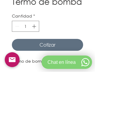
Termo de bomba
Cantidad
*
Cotizar
Termo de bomba 3 litros
Chat en línea
© Copyright 2021 Goldservicecolombia.
Creado por Crictech S.A.S
CONDICIONES DE ALQUILER
POLÍTICA DE PRIVACIDAD